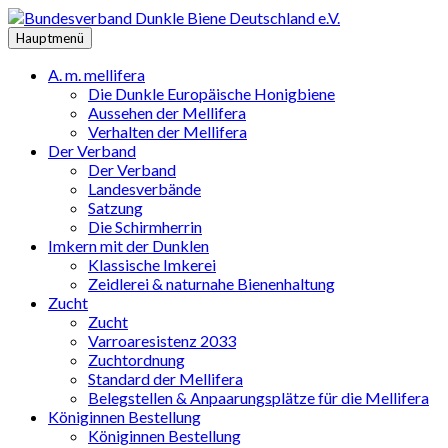
Zum
Inhalt
Hauptmenü
springen
A. m. mellifera
Die Dunkle Europäische Honigbiene
Aussehen der Mellifera
Verhalten der Mellifera
Der Verband
Der Verband
Landesverbände
Satzung
Die Schirmherrin
Imkern mit der Dunklen
Klassische Imkerei
Zeidlerei & naturnahe Bienenhaltung
Zucht
Zucht
Varroaresistenz 2033
Zuchtordnung
Standard der Mellifera
Belegstellen & Anpaarungsplätze für die Mellifera
Königinnen Bestellung
Königinnen Bestellung