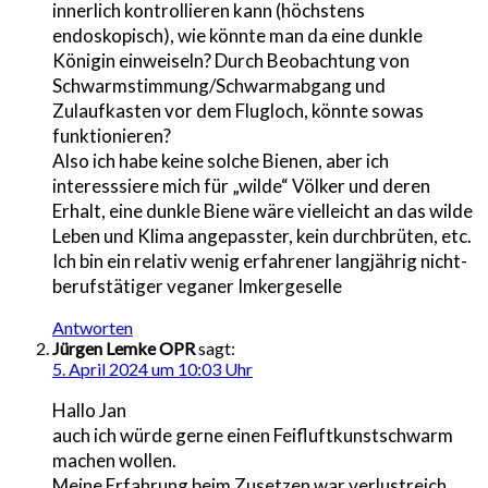
innerlich kontrollieren kann (höchstens
endoskopisch), wie könnte man da eine dunkle
Königin einweiseln? Durch Beobachtung von
Schwarmstimmung/Schwarmabgang und
Zulaufkasten vor dem Flugloch, könnte sowas
funktionieren?
Also ich habe keine solche Bienen, aber ich
interesssiere mich für „wilde“ Völker und deren
Erhalt, eine dunkle Biene wäre vielleicht an das wilde
Leben und Klima angepasster, kein durchbrüten, etc.
Ich bin ein relativ wenig erfahrener langjährig nicht-
berufstätiger veganer Imkergeselle
Antworten
Jürgen Lemke OPR
sagt:
5. April 2024 um 10:03 Uhr
Hallo Jan
auch ich würde gerne einen Feifluftkunstschwarm
machen wollen.
Meine Erfahrung beim Zusetzen war verlustreich.