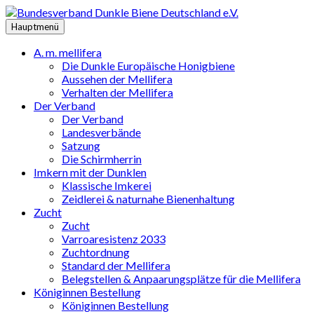
Zum
Inhalt
Hauptmenü
springen
A. m. mellifera
Die Dunkle Europäische Honigbiene
Aussehen der Mellifera
Verhalten der Mellifera
Der Verband
Der Verband
Landesverbände
Satzung
Die Schirmherrin
Imkern mit der Dunklen
Klassische Imkerei
Zeidlerei & naturnahe Bienenhaltung
Zucht
Zucht
Varroaresistenz 2033
Zuchtordnung
Standard der Mellifera
Belegstellen & Anpaarungsplätze für die Mellifera
Königinnen Bestellung
Königinnen Bestellung