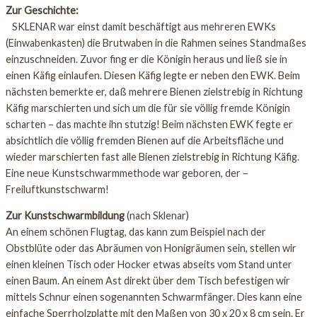
Zur Geschichte:
SKLENAR war einst damit beschäftigt aus mehreren EWKs
(Einwabenkasten) die Brutwaben in die Rahmen seines Standmaßes
einzuschneiden. Zuvor fing er die Königin heraus und ließ sie in
einen Käfig einlaufen. Diesen Käfig legte er neben den EWK. Beim
nächsten bemerkte er, daß mehrere Bienen zielstrebig in Richtung
Käfig marschierten und sich um die für sie völlig fremde Königin
scharten – das machte ihn stutzig! Beim nächsten EWK fegte er
absichtlich die völlig fremden Bienen auf die Arbeitsfläche und
wieder marschierten fast alle Bienen zielstrebig in Richtung Käfig.
Eine neue Kunstschwarmmethode war geboren, der –
Freiluftkunstschwarm!
Zur Kunstschwarmbildung
(nach Sklenar)
An einem schönen Flugtag, das kann zum Beispiel nach der
Obstblüte oder das Abräumen von Honigräumen sein, stellen wir
einen kleinen Tisch oder Hocker etwas abseits vom Stand unter
einen Baum. An einem Ast direkt über dem Tisch befestigen wir
mittels Schnur einen sogenannten Schwarmfänger. Dies kann eine
einfache Sperrholzplatte mit den Maßen von 30 x 20 x 8 cm sein. Er