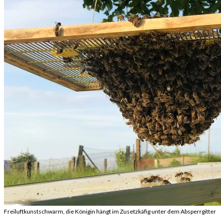
Freiluftkunstschwarm, die Königin hängt im Zusetzkäfig unter dem Absperrgitter