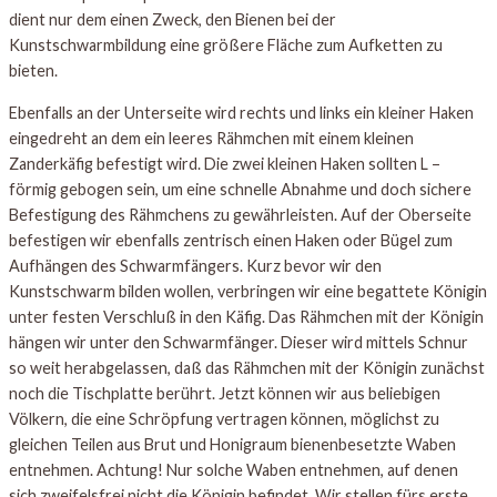
dient nur dem einen Zweck, den Bienen bei der
Kunstschwarmbildung eine größere Fläche zum Aufketten zu
bieten.
Ebenfalls an der Unterseite wird rechts und links ein kleiner Haken
eingedreht an dem ein leeres Rähmchen mit einem kleinen
Zanderkäfig befestigt wird. Die zwei kleinen Haken sollten L –
förmig gebogen sein, um eine schnelle Abnahme und doch sichere
Befestigung des Rähmchens zu gewährleisten. Auf der Oberseite
befestigen wir ebenfalls zentrisch einen Haken oder Bügel zum
Aufhängen des Schwarmfängers. Kurz bevor wir den
Kunstschwarm bilden wollen, verbringen wir eine begattete Königin
unter festen Verschluß in den Käfig. Das Rähmchen mit der Königin
hängen wir unter den Schwarmfänger. Dieser wird mittels Schnur
so weit herabgelassen, daß das Rähmchen mit der Königin zunächst
noch die Tischplatte berührt. Jetzt können wir aus beliebigen
Völkern, die eine Schröpfung vertragen können, möglichst zu
gleichen Teilen aus Brut und Honigraum bienenbesetzte Waben
entnehmen. Achtung! Nur solche Waben entnehmen, auf denen
sich zweifelsfrei nicht die Königin befindet. Wir stellen fürs erste