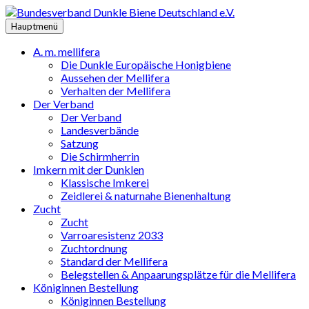
Zum
Inhalt
Hauptmenü
springen
A. m. mellifera
Die Dunkle Europäische Honigbiene
Aussehen der Mellifera
Verhalten der Mellifera
Der Verband
Der Verband
Landesverbände
Satzung
Die Schirmherrin
Imkern mit der Dunklen
Klassische Imkerei
Zeidlerei & naturnahe Bienenhaltung
Zucht
Zucht
Varroaresistenz 2033
Zuchtordnung
Standard der Mellifera
Belegstellen & Anpaarungsplätze für die Mellifera
Königinnen Bestellung
Königinnen Bestellung