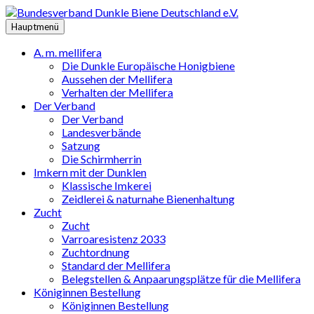
Zum
Inhalt
Hauptmenü
springen
A. m. mellifera
Die Dunkle Europäische Honigbiene
Aussehen der Mellifera
Verhalten der Mellifera
Der Verband
Der Verband
Landesverbände
Satzung
Die Schirmherrin
Imkern mit der Dunklen
Klassische Imkerei
Zeidlerei & naturnahe Bienenhaltung
Zucht
Zucht
Varroaresistenz 2033
Zuchtordnung
Standard der Mellifera
Belegstellen & Anpaarungsplätze für die Mellifera
Königinnen Bestellung
Königinnen Bestellung