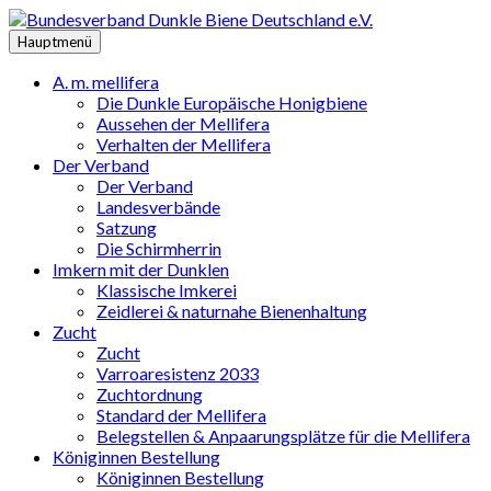
Zum
Inhalt
Hauptmenü
springen
A. m. mellifera
Die Dunkle Europäische Honigbiene
Aussehen der Mellifera
Verhalten der Mellifera
Der Verband
Der Verband
Landesverbände
Satzung
Die Schirmherrin
Imkern mit der Dunklen
Klassische Imkerei
Zeidlerei & naturnahe Bienenhaltung
Zucht
Zucht
Varroaresistenz 2033
Zuchtordnung
Standard der Mellifera
Belegstellen & Anpaarungsplätze für die Mellifera
Königinnen Bestellung
Königinnen Bestellung