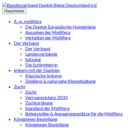
Zum
Inhalt
Hauptmenü
springen
A. m. mellifera
Die Dunkle Europäische Honigbiene
Aussehen der Mellifera
Verhalten der Mellifera
Der Verband
Der Verband
Landesverbände
Satzung
Die Schirmherrin
Imkern mit der Dunklen
Klassische Imkerei
Zeidlerei & naturnahe Bienenhaltung
Zucht
Zucht
Varroaresistenz 2033
Zuchtordnung
Standard der Mellifera
Belegstellen & Anpaarungsplätze für die Mellifera
Königinnen Bestellung
Königinnen Bestellung