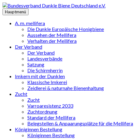
Zum
Inhalt
Hauptmenü
springen
A. m. mellifera
Die Dunkle Europäische Honigbiene
Aussehen der Mellifera
Verhalten der Mellifera
Der Verband
Der Verband
Landesverbände
Satzung
Die Schirmherrin
Imkern mit der Dunklen
Klassische Imkerei
Zeidlerei & naturnahe Bienenhaltung
Zucht
Zucht
Varroaresistenz 2033
Zuchtordnung
Standard der Mellifera
Belegstellen & Anpaarungsplätze für die Mellifera
Königinnen Bestellung
Königinnen Bestellung