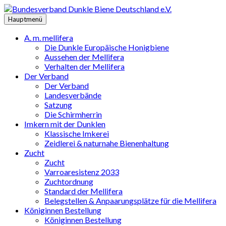
Zum
Inhalt
Hauptmenü
springen
A. m. mellifera
Die Dunkle Europäische Honigbiene
Aussehen der Mellifera
Verhalten der Mellifera
Der Verband
Der Verband
Landesverbände
Satzung
Die Schirmherrin
Imkern mit der Dunklen
Klassische Imkerei
Zeidlerei & naturnahe Bienenhaltung
Zucht
Zucht
Varroaresistenz 2033
Zuchtordnung
Standard der Mellifera
Belegstellen & Anpaarungsplätze für die Mellifera
Königinnen Bestellung
Königinnen Bestellung