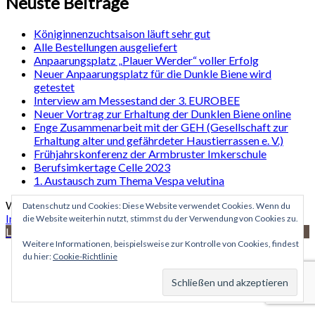
Neuste Beiträge
Königinnenzuchtsaison läuft sehr gut
Alle Bestellungen ausgeliefert
Anpaarungsplatz „Plauer Werder“ voller Erfolg
Neuer Anpaarungsplatz für die Dunkle Biene wird
getestet
Interview am Messestand der 3. EUROBEE
Neuer Vortrag zur Erhaltung der Dunklen Biene online
Enge Zusammenarbeit mit der GEH (Gesellschaft zur
Erhaltung alter und gefährdeter Haustierrassen e. V.)
Frühjahrskonferenz der Armbruster Imkerschule
Berufsimkertage Celle 2023
1. Austausch zum Thema Vespa velutina
WordPress Site | Theme: sosimple von
Fernando Villamor Jr
.
Datenschutz und Cookies: Diese Website verwendet Cookies. Wenn du
Impressum
|
Datenschutzerklärung
die Website weiterhin nutzt, stimmst du der Verwendung von Cookies zu.
Languages »
Weitere Informationen, beispielsweise zur Kontrolle von Cookies, findest
du hier:
Cookie-Richtlinie