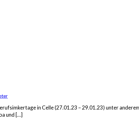
eter
rufsimkertage in Celle (27.01.23 – 29.01.23) unter ander
oa und […]