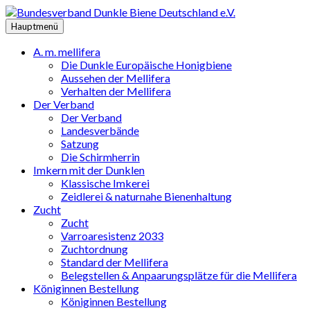
Zum
Inhalt
Hauptmenü
springen
A. m. mellifera
Die Dunkle Europäische Honigbiene
Aussehen der Mellifera
Verhalten der Mellifera
Der Verband
Der Verband
Landesverbände
Satzung
Die Schirmherrin
Imkern mit der Dunklen
Klassische Imkerei
Zeidlerei & naturnahe Bienenhaltung
Zucht
Zucht
Varroaresistenz 2033
Zuchtordnung
Standard der Mellifera
Belegstellen & Anpaarungsplätze für die Mellifera
Königinnen Bestellung
Königinnen Bestellung