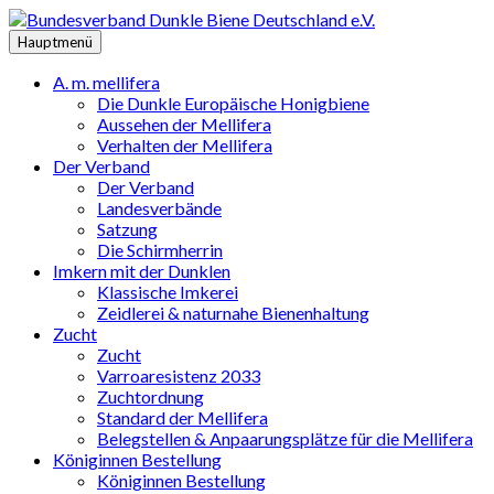
Zum
Inhalt
Hauptmenü
springen
A. m. mellifera
Die Dunkle Europäische Honigbiene
Aussehen der Mellifera
Verhalten der Mellifera
Der Verband
Der Verband
Landesverbände
Satzung
Die Schirmherrin
Imkern mit der Dunklen
Klassische Imkerei
Zeidlerei & naturnahe Bienenhaltung
Zucht
Zucht
Varroaresistenz 2033
Zuchtordnung
Standard der Mellifera
Belegstellen & Anpaarungsplätze für die Mellifera
Königinnen Bestellung
Königinnen Bestellung