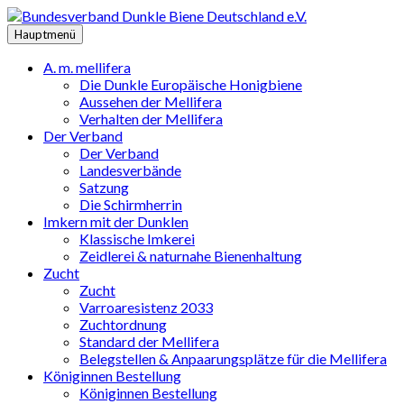
Zum
Inhalt
Hauptmenü
springen
A. m. mellifera
Die Dunkle Europäische Honigbiene
Aussehen der Mellifera
Verhalten der Mellifera
Der Verband
Der Verband
Landesverbände
Satzung
Die Schirmherrin
Imkern mit der Dunklen
Klassische Imkerei
Zeidlerei & naturnahe Bienenhaltung
Zucht
Zucht
Varroaresistenz 2033
Zuchtordnung
Standard der Mellifera
Belegstellen & Anpaarungsplätze für die Mellifera
Königinnen Bestellung
Königinnen Bestellung