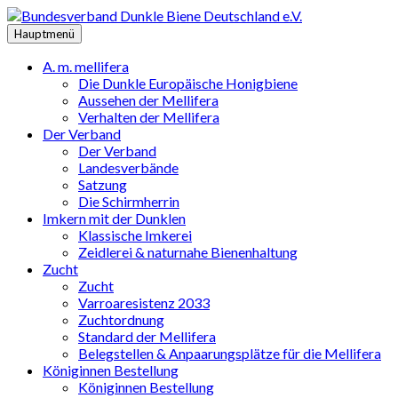
Zum
Inhalt
Hauptmenü
springen
A. m. mellifera
Die Dunkle Europäische Honigbiene
Aussehen der Mellifera
Verhalten der Mellifera
Der Verband
Der Verband
Landesverbände
Satzung
Die Schirmherrin
Imkern mit der Dunklen
Klassische Imkerei
Zeidlerei & naturnahe Bienenhaltung
Zucht
Zucht
Varroaresistenz 2033
Zuchtordnung
Standard der Mellifera
Belegstellen & Anpaarungsplätze für die Mellifera
Königinnen Bestellung
Königinnen Bestellung