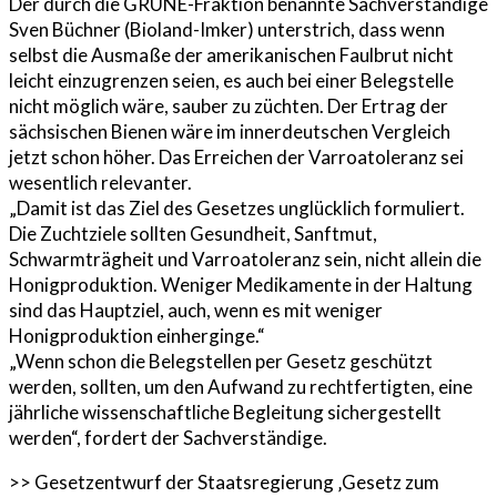
Der durch die GRÜNE-Fraktion benannte Sachverständige
Sven Büchner (Bioland-Imker) unterstrich, dass wenn
selbst die Ausmaße der amerikanischen Faulbrut nicht
leicht einzugrenzen seien, es auch bei einer Belegstelle
nicht möglich wäre, sauber zu züchten. Der Ertrag der
sächsischen Bienen wäre im innerdeutschen Vergleich
jetzt schon höher. Das Erreichen der Varroatoleranz sei
wesentlich relevanter.
„Damit ist das Ziel des Gesetzes unglücklich formuliert.
Die Zuchtziele sollten Gesundheit, Sanftmut,
Schwarmträgheit und Varroatoleranz sein, nicht allein die
Honigproduktion. Weniger Medikamente in der Haltung
sind das Hauptziel, auch, wenn es mit weniger
Honigproduktion einherginge.“
„Wenn schon die Belegstellen per Gesetz geschützt
werden, sollten, um den Aufwand zu rechtfertigten, eine
jährliche wissenschaftliche Begleitung sichergestellt
werden“, fordert der Sachverständige.
>> Gesetzentwurf der Staatsregierung ‚Gesetz zum