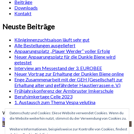
Beiträge
Downloads
Kontakt
Neuste Beiträge
Königinnenzuchtsaison läuft sehr gut
Alle Bestellungen ausgeliefert
Anpaarungsplatz „Plauer Werder“ voller Erfolg
Neuer Anpaarungsplatz für die Dunkle Biene wird
getestet
Interview am Messestand der 3. EUROBEE
Neuer Vortrag zur Erhaltung der Dunklen Biene online
Enge Zusammenarbeit mit der GEH (Gesellschaft zur
Erhaltung alter und gefährdeter Haustierrassen e. V.)
Frühjahrskonferenz der Armbruster Imkerschule
Berufsimkertage Celle 2023
1. Austausch zum Thema Vespa velutina
WordPress Site | Theme: sosimple von
Fernando Villamor Jr
.
Datenschutz und Cookies: Diese Website verwendet Cookies. Wenn du
Impressum
|
Datenschutzerklärung
die Website weiterhin nutzt, stimmst du der Verwendung von Cookies zu.
Languages »
Weitere Informationen, beispielsweise zur Kontrolle von Cookies, findest