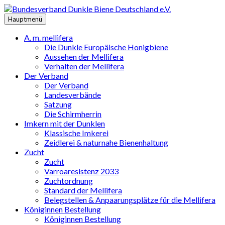
Zum
Inhalt
Hauptmenü
springen
A. m. mellifera
Die Dunkle Europäische Honigbiene
Aussehen der Mellifera
Verhalten der Mellifera
Der Verband
Der Verband
Landesverbände
Satzung
Die Schirmherrin
Imkern mit der Dunklen
Klassische Imkerei
Zeidlerei & naturnahe Bienenhaltung
Zucht
Zucht
Varroaresistenz 2033
Zuchtordnung
Standard der Mellifera
Belegstellen & Anpaarungsplätze für die Mellifera
Königinnen Bestellung
Königinnen Bestellung