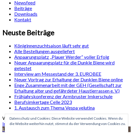
Newsfeed
Beiträge
Downloads
Kontakt
Neuste Beiträge
Königinnenzuchtsaison läuft sehr gut
Alle Bestellungen ausgeliefert
Anpaarungsplatz „Plauer Werder“ voller Erfolg
Neuer Anpaarungsplatz für die Dunkle Biene wird
getestet
Interview am Messestand der 3. EUROBEE
Neuer Vortrag zur Erhaltung der Dunklen Biene online
Enge Zusammenarbeit mit der GEH (Gesellschaft zur
Erhaltung alter und gefährdeter Haustierrassen e. V.)
Frühjahrskonferenz der Armbruster Imkerschule
Berufsimkertage Celle 2023
1. Austausch zum Thema Vespa velutina
WordPress Site | Theme: sosimple von
Fernando Villamor Jr
.
Datenschutz und Cookies: Diese Website verwendet Cookies. Wenn du
Impressum
|
Datenschutzerklärung
die Website weiterhin nutzt, stimmst du der Verwendung von Cookies zu.
Languages »