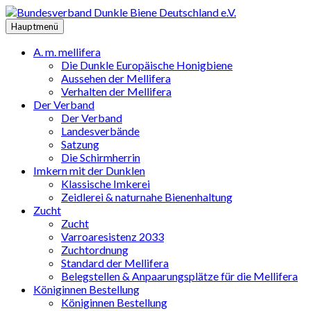
Zum
Inhalt
Hauptmenü
springen
A. m. mellifera
Die Dunkle Europäische Honigbiene
Aussehen der Mellifera
Verhalten der Mellifera
Der Verband
Der Verband
Landesverbände
Satzung
Die Schirmherrin
Imkern mit der Dunklen
Klassische Imkerei
Zeidlerei & naturnahe Bienenhaltung
Zucht
Zucht
Varroaresistenz 2033
Zuchtordnung
Standard der Mellifera
Belegstellen & Anpaarungsplätze für die Mellifera
Königinnen Bestellung
Königinnen Bestellung