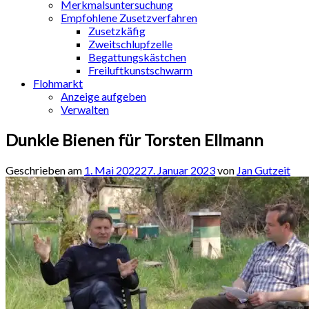
Merkmalsuntersuchung
Empfohlene Zusetzverfahren
Zusetzkäfig
Zweitschlupfzelle
Begattungskästchen
Freiluftkunstschwarm
Flohmarkt
Anzeige aufgeben
Verwalten
Dunkle Bienen für Torsten Ellmann
Geschrieben am
1. Mai 2022
27. Januar 2023
von
Jan Gutzeit