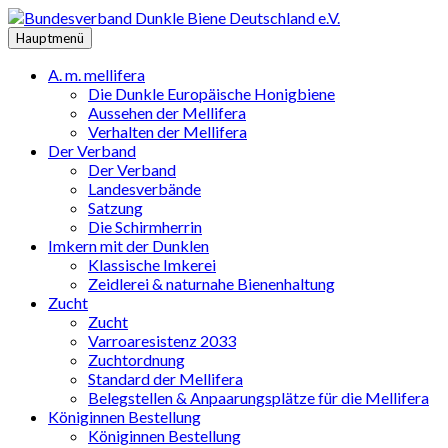
Zum
Inhalt
Hauptmenü
springen
A. m. mellifera
Die Dunkle Europäische Honigbiene
Aussehen der Mellifera
Verhalten der Mellifera
Der Verband
Der Verband
Landesverbände
Satzung
Die Schirmherrin
Imkern mit der Dunklen
Klassische Imkerei
Zeidlerei & naturnahe Bienenhaltung
Zucht
Zucht
Varroaresistenz 2033
Zuchtordnung
Standard der Mellifera
Belegstellen & Anpaarungsplätze für die Mellifera
Königinnen Bestellung
Königinnen Bestellung