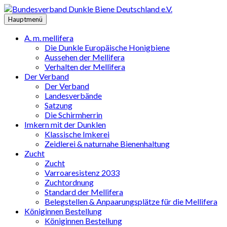
Zum
Inhalt
Hauptmenü
springen
A. m. mellifera
Die Dunkle Europäische Honigbiene
Aussehen der Mellifera
Verhalten der Mellifera
Der Verband
Der Verband
Landesverbände
Satzung
Die Schirmherrin
Imkern mit der Dunklen
Klassische Imkerei
Zeidlerei & naturnahe Bienenhaltung
Zucht
Zucht
Varroaresistenz 2033
Zuchtordnung
Standard der Mellifera
Belegstellen & Anpaarungsplätze für die Mellifera
Königinnen Bestellung
Königinnen Bestellung