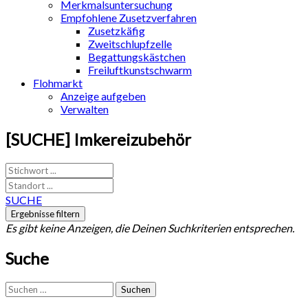
Merkmalsuntersuchung
Empfohlene Zusetzverfahren
Zusetzkäfig
Zweitschlupfzelle
Begattungskästchen
Freiluftkunstschwarm
Flohmarkt
Anzeige aufgeben
Verwalten
[SUCHE] Imkereizubehör
SUCHE
Es gibt keine Anzeigen, die Deinen Suchkriterien entsprechen.
Suche
Suchen
nach: